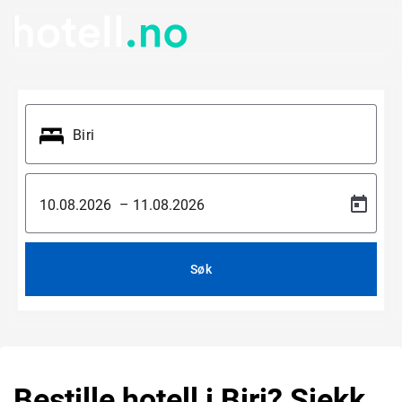
–
Søk
Bestille hotell i Biri? Sjekk