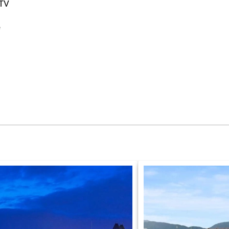
-TV
e