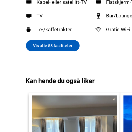
Kabel- eller satellitt-TV
Flatskjerm
TV
Bar/Loung
Te-/kaffetrakter
Gratis WiFi
Vis alle 58 fasiliteter
Kan hende du også liker