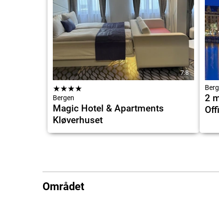
7.8
★
★
★
★
Berg
2 m
Bergen
Magic Hotel & Apartments
Off
Kløverhuset
Området