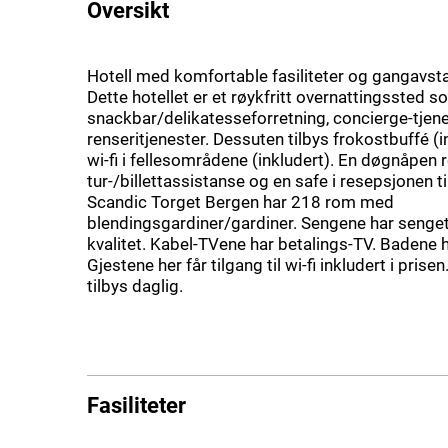
Oversikt
Hotell med komfortable fasiliteter og gangavsta
Dette hotellet er et røykfritt overnattingssted so
snackbar/delikatesseforretning, concierge-tjen
renseritjenester. Dessuten tilbys frokostbuffé (i
wi-fi i fellesområdene (inkludert). En døgnåpen 
tur-/billettassistanse og en safe i resepsjonen t
Scandic Torget Bergen har 218 rom med
blendingsgardiner/gardiner. Sengene har senge
kvalitet. Kabel-TVene har betalings-TV. Badene h
Gjestene her får tilgang til wi-fi inkludert i prise
tilbys daglig.
Fasiliteter