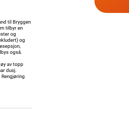
nd til Bryggen
m tilbyr en
ester og
nkludert) og
resepsjon,
ilbys også.
tøy av topp
ar dusj.
n. Rengjøring