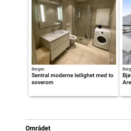
1.0
Bergen
Berg
Sentral moderne leilighet med to
Bjø
soverom
Are
Området