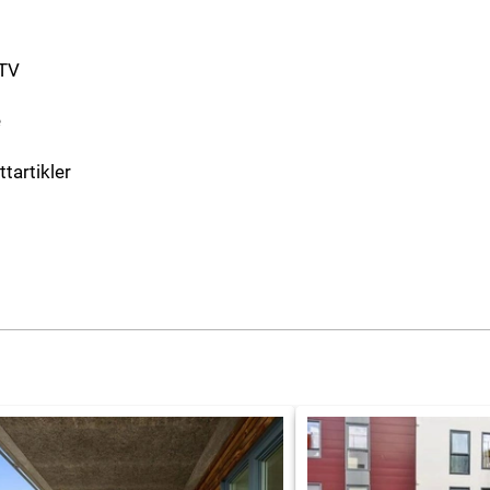
-TV
e
ttartikler