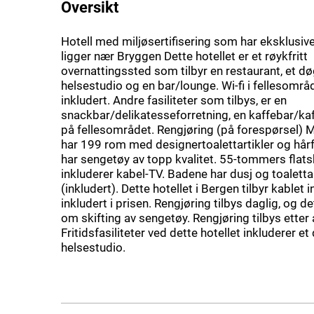
Oversikt
Hotell med miljøsertifisering som har eksklusive 
ligger nær Bryggen Dette hotellet er et røykfritt
overnattingssted som tilbyr en restaurant, et d
helsestudio og en bar/lounge. Wi-fi i fellesområ
inkludert. Andre fasiliteter som tilbys, er en
snackbar/delikatesseforretning, en kaffebar/ka
på fellesområdet. Rengjøring (på forespørsel)
har 199 rom med designertoalettartikler og hår
har sengetøy av topp kvalitet. 55-tommers flat
inkluderer kabel-TV. Badene har dusj og toalettar
(inkludert). Dette hotellet i Bergen tilbyr kablet i
inkludert i prisen. Rengjøring tilbys daglig, og de
om skifting av sengetøy. Rengjøring tilbys etter 
Fritidsfasiliteter ved dette hotellet inkluderer e
helsestudio.