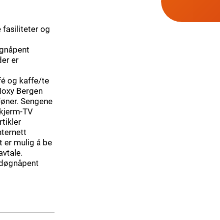
fasiliteter og
øgnåpent
der er
fé og kaffe/te
 Moxy Bergen
føner. Sengene
skjerm-TV
tikler
nternett
t er mulig å be
avtale.
t døgnåpent