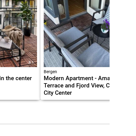
8.1
10.0
Bergen
n the center
Modern Apartment - Amazing
Terrace and Fjord View, Close to
City Center