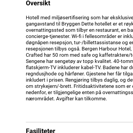
Oversikt
Hotell med miljøsertifisering som har eksklusive 
gangavstand til Bryggen Dette hotellet er et røyk
overnattingssted som tilbyr en restaurant, en b
concierge-tjenester. Wi-fi i fellesområder er inkl
døgnåpen resepsjon, tur-/billettassistanse og en
resepsjonen tilbys også. Bergen Harbour Hotel,
Crafted har 50 rom med safe og kaffetraktere/
Sengene har sengetøy av topp kvalitet. 40-tom
flatskjerm-TV inkluderer kabel-TV. Badene har 
regndusjhode og hårføner. Gjestene her får tilgang
inkludert i prisen. Rengjøring tilbys daglig, og de
om strykejern/-brett. Fritidsaktivitetene som er
nedenfor, er tilgjengelige enten på overnattingsst
nærområdet. Avgifter kan tilkomme.
Fasiliteter