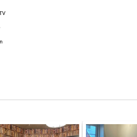
-TV
e
n