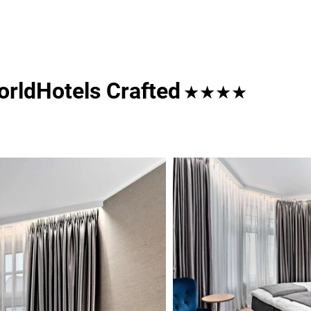
orldHotels Crafted
★★★★