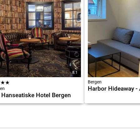
8.1
★
★
★
Bergen
Harbor Hideaway -
en
 Hanseatiske Hotel Bergen