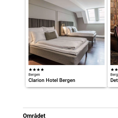
8.1
★
★
★
★
★
Bergen
Berg
Clarion Hotel Bergen
Det
Området