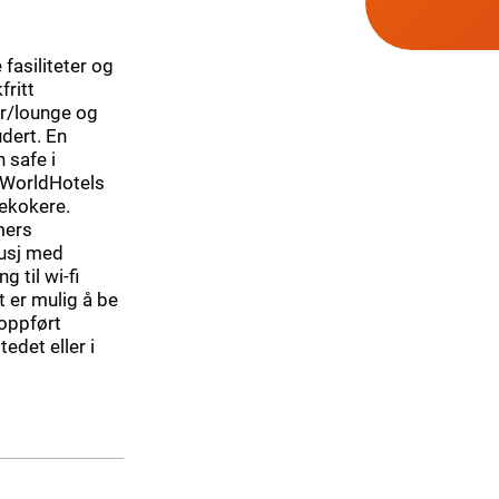
fasiliteter og
fritt
ar/lounge og
udert. En
 safe i
 WorldHotels
tekokere.
mers
dusj med
 til wi-fi
t er mulig å be
 oppført
edet eller i