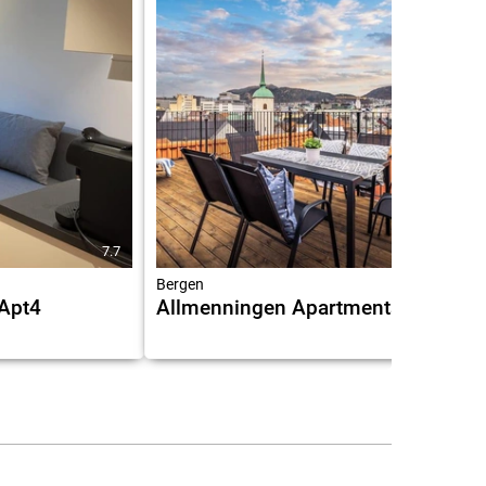
7.7
8.8
Bergen
 Apt4
Allmenningen Apartments