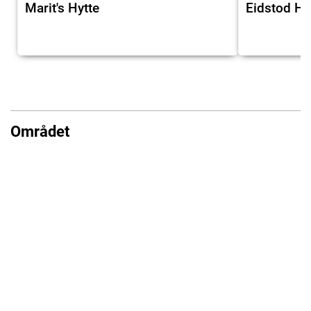
Marit's Hytte
Eidstod H
Området