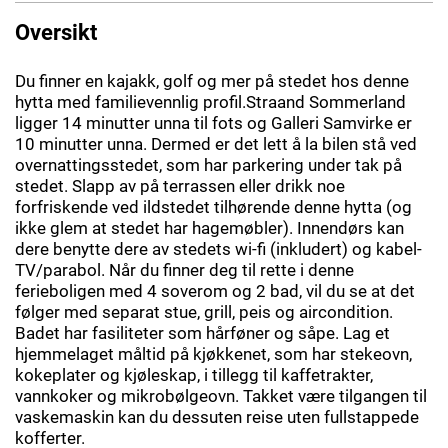
Oversikt
Du finner en kajakk, golf og mer på stedet hos denne
hytta med familievennlig profil.Straand Sommerland
ligger 14 minutter unna til fots og Galleri Samvirke er
10 minutter unna. Dermed er det lett å la bilen stå ved
overnattingsstedet, som har parkering under tak på
stedet. Slapp av på terrassen eller drikk noe
forfriskende ved ildstedet tilhørende denne hytta (og
ikke glem at stedet har hagemøbler). Innendørs kan
dere benytte dere av stedets wi-fi (inkludert) og kabel-
TV/parabol. Når du finner deg til rette i denne
ferieboligen med 4 soverom og 2 bad, vil du se at det
følger med separat stue, grill, peis og aircondition.
Badet har fasiliteter som hårføner og såpe. Lag et
hjemmelaget måltid på kjøkkenet, som har stekeovn,
kokeplater og kjøleskap, i tillegg til kaffetrakter,
vannkoker og mikrobølgeovn. Takket være tilgangen til
vaskemaskin kan du dessuten reise uten fullstappede
kofferter.