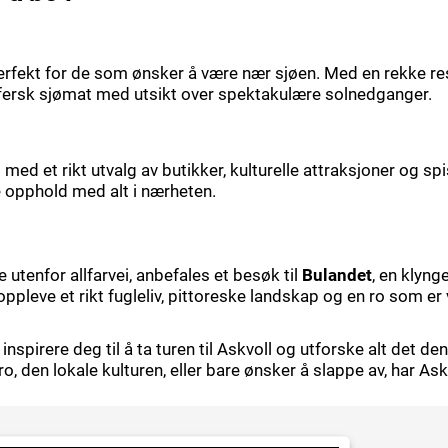
erfekt for de som ønsker å være nær sjøen. Med en rekke re
fersk sjømat med utsikt over spektakulære solnedganger.
med et rikt utvalg av butikker, kulturelle attraksjoner og spi
 opphold med alt i nærheten.
utenfor allfarvei, anbefales et besøk til
Bulandet
, en klyn
pleve et rikt fugleliv, pittoreske landskap og en ro som er 
spirere deg til å ta turen til Askvoll og utforske alt det den
o, den lokale kulturen, eller bare ønsker å slappe av, har Askv