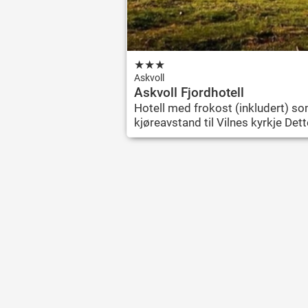
★
★
★
Askvoll
Askvoll Fjordhotell
Hotell med frokost (inkludert) som
kjøreavstand til Vilnes kyrkje Dett