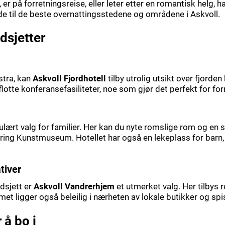
er på forretningsreise, eller leter etter en romantisk helg, ha
de til de beste overnattingsstedene og områdene i Askvoll.
udsjetter
stra, kan
Askvoll Fjordhotell
tilby utrolig utsikt over fjor
r flotte konferansefasiliteter, noe som gjør det perfekt for fo
ulært valg for familier. Her kan du nyte romslige rom og en 
ring Kunstmuseum. Hotellet har også en lekeplass for barn, 
tiver
dsjett er
Askvoll Vandrerhjem
et utmerket valg. Her tilbys 
met ligger også beleilig i nærheten av lokale butikker og spi
å bo i