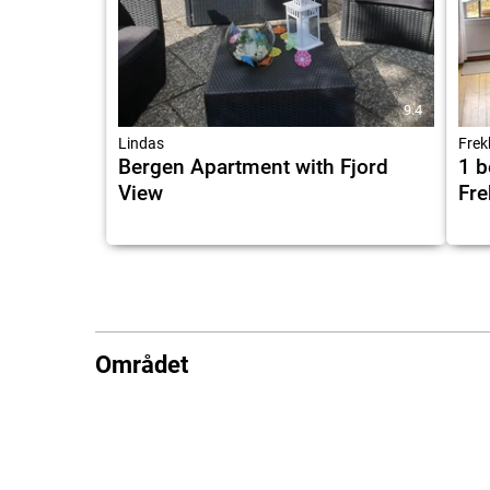
9.4
Lindas
Frek
Bergen Apartment with Fjord
1 
View
Fr
Området