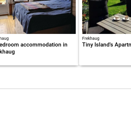
haug
Frekhaug
bedroom accommodation in
Tiny Island's Apar
ekhaug