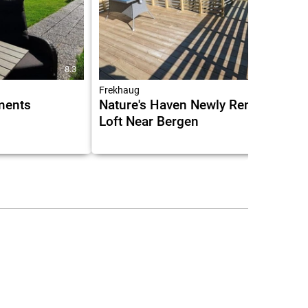
8.3
9.5
Frekhaug
tments
Nature's Haven Newly Renovated
Loft Near Bergen