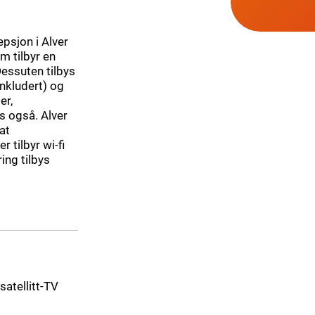
psjon i Alver
m tilbyr en
Dessuten tilbys
inkludert) og
er,
s også. Alver
at
 tilbyr wi-fi
ing tilbys
 satellitt-TV