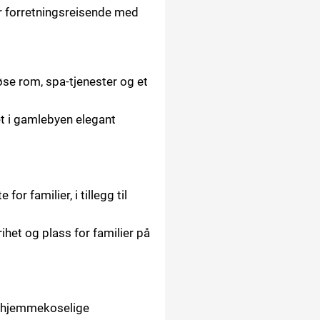
or forretningsreisende med
iøse rom, spa-tjenester og et
et i gamlebyen elegant
for familier, i tillegg til
rihet og plass for familier på
og hjemmekoselige