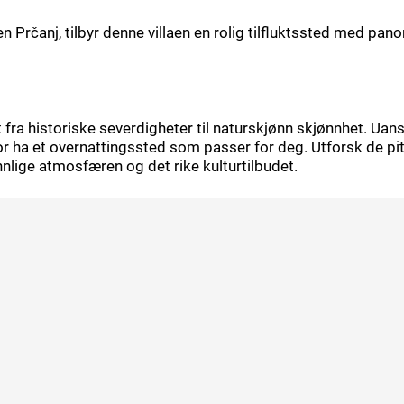
n Prčanj, tilbyr denne villaen en rolig tilfluktssted med p
 fra historiske severdigheter til naturskjønn skjønnhet. Uanse
tor ha et overnattingssted som passer for deg. Utforsk de p
nlige atmosfæren og det rike kulturtilbudet.