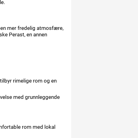
le.
r en mer fredelig atmosfære,
rske Perast, en annen
tilbyr rimelige rom og en
plevelse med grunnleggende
omfortable rom med lokal