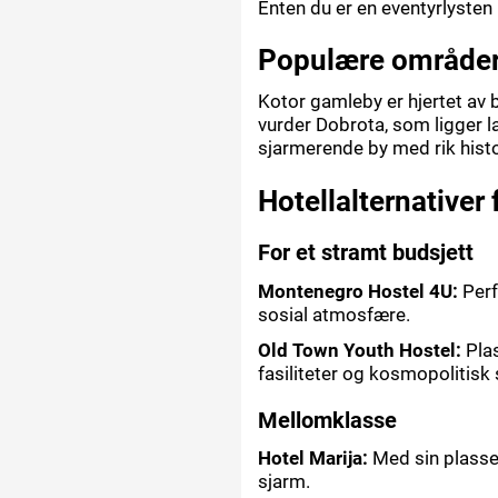
Enten du er en eventyrlysten r
Populære områder 
Kotor gamleby er hjertet av b
vurder Dobrota, som ligger l
sjarmerende by med rik histo
Hotellalternativer 
For et stramt budsjett
Montenegro Hostel 4U:
Perf
sosial atmosfære.
Old Town Youth Hostel:
Plas
fasiliteter og kosmopolitisk
Mellomklasse
Hotel Marija:
Med sin plasser
sjarm.