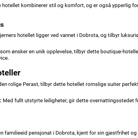
hotellet kombinerer stil og komfort, og er også ypperlig f
us
jerners hotellet ligger ved vannet i Dobrota, og tilbyr luksur
som ønsker en unik opplevelse, tilbyr dette boutique-hotell
ice.
teller
en rolige Perast, tilbyr dette hotellet romslige suiter perfekte 
:
Med fullt utstyrte leiligheter, gir dette overnattingsstedet f
en familieeid pensjonat i Dobrota, kjent for sin gjestfrihet 