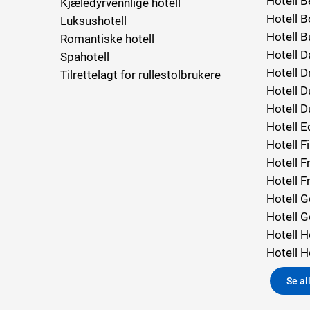
Hotell B
Kjæledyrvennlige hotell
Hotell 
Luksushotell
Hotell 
Romantiske hotell
Hotell 
Spahotell
Hotell 
Tilrettelagt for rullestolbrukere
Hotell D
Hotell D
Hotell E
Hotell F
Hotell F
Hotell F
Hotell 
Hotell 
Hotell H
Hotell H
Se al