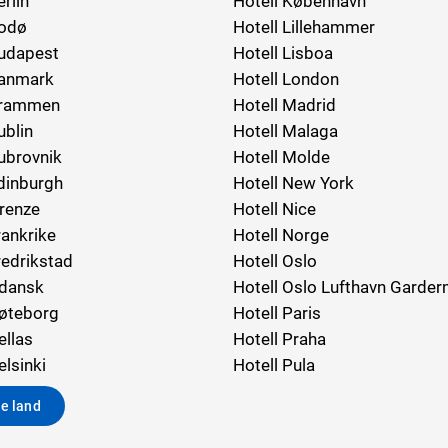
erlin
Hotell København
Bodø
Hotell Lillehammer
Budapest
Hotell Lisboa
Danmark
Hotell London
Drammen
Hotell Madrid
ublin
Hotell Malaga
ubrovnik
Hotell Molde
dinburgh
Hotell New York
irenze
Hotell Nice
rankrike
Hotell Norge
redrikstad
Hotell Oslo
Gdansk
Hotell Oslo Lufthavn Garde
Gøteborg
Hotell Paris
ellas
Hotell Praha
elsinki
Hotell Pula
le land