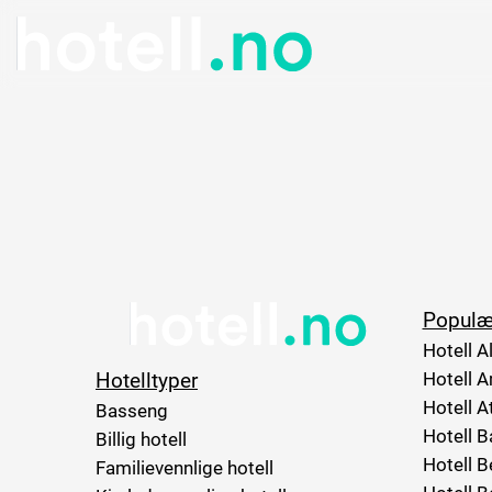
Populæ
Hotell A
Hotelltyper
Hotell 
Hotell A
Basseng
Hotell B
Billig hotell
Hotell B
Familievennlige hotell